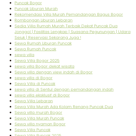
Puncak Bogor
Puncak Liburan Murah
Rekomendasi Villa Murah Pemandangan Bagus Bogor
Rombongan Liburan Lebaran
Sedia Villa Rumah Murah Terbaik Dekat Puncak Dua
Jonggol | Fasilitas Lengkap | Suasana Pegunungan | Udara
Sejuk | Reservasi Sekarang Juga !
Sewa Rumah Liburan Puncak
Sewa Rumah Puncak
sewa villa
Sewa Villa Bogor 2025
sewa villa Bogor dekat wisata
Sewa villa dengan view indah di Bogor
sewa villa di Bogor
Sewa Villa di Puncak
sewa villa di Sentul dengan pemandangan indah
sewa villa eksklusif di Bogor
Sewa Villa Lebaran
Sewa Villa Murah Ada Kolam Renang Puncak Dua
Sewa villa murah Bogor
Sewa Villa Murah Puncak
Sewa villa nyaman Bogor
Sewa Villa Puncak
Sewa Villa Puncak 2025