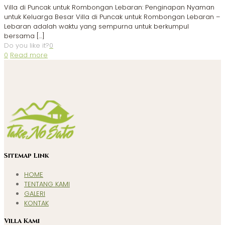
Villa di Puncak untuk Rombongan Lebaran: Penginapan Nyaman
untuk Keluarga Besar Villa di Puncak untuk Rombongan Lebaran –
Lebaran adalah waktu yang sempurna untuk berkumpul
bersama
[…]
Do you like it?
0
0
Read more
Sitemap Link
HOME
TENTANG KAMI
GALERI
KONTAK
Villa Kami