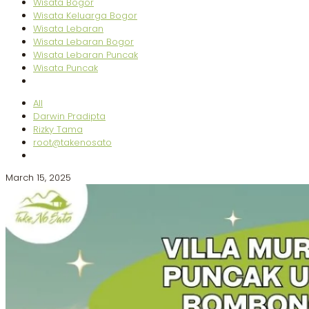
Wisata Bogor
Wisata Keluarga Bogor
Wisata Lebaran
Wisata Lebaran Bogor
Wisata Lebaran Puncak
Wisata Puncak
All
Darwin Pradipta
Rizky Tama
root@takenosato
March 15, 2025