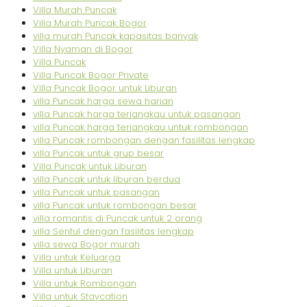
Villa Murah Puncak
Villa Murah Puncak Bogor
villa murah Puncak kapasitas banyak
Villa Nyaman di Bogor
Villa Puncak
Villa Puncak Bogor Private
Villa Puncak Bogor untuk Liburan
villa Puncak harga sewa harian
villa Puncak harga terjangkau untuk pasangan
villa Puncak harga terjangkau untuk rombongan
villa Puncak rombongan dengan fasilitas lengkap
villa Puncak untuk grup besar
Villa Puncak untuk Liburan
villa Puncak untuk liburan berdua
villa Puncak untuk pasangan
villa Puncak untuk rombongan besar
villa romantis di Puncak untuk 2 orang
villa Sentul dengan fasilitas lengkap
villa sewa Bogor murah
Villa untuk Keluarga
Villa untuk Liburan
Villa untuk Rombongan
Villa untuk Staycation