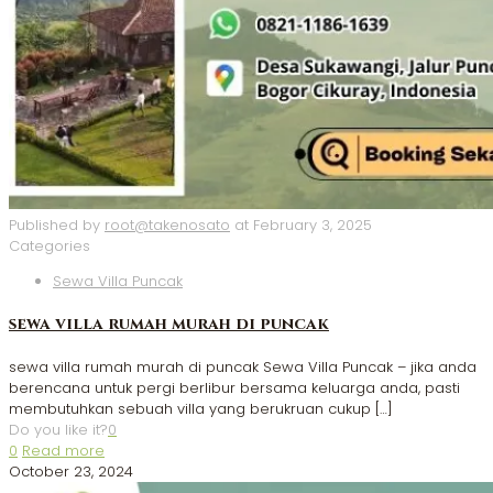
Published by
root@takenosato
at
February 3, 2025
Categories
Sewa Villa Puncak
sewa villa rumah murah di puncak
sewa villa rumah murah di puncak Sewa Villa Puncak – jika anda
berencana untuk pergi berlibur bersama keluarga anda, pasti
membutuhkan sebuah villa yang berukruan cukup
[…]
Do you like it?
0
0
Read more
October 23, 2024