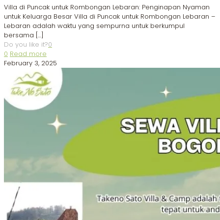
Villa di Puncak untuk Rombongan Lebaran: Penginapan Nyaman
untuk Keluarga Besar Villa di Puncak untuk Rombongan Lebaran –
Lebaran adalah waktu yang sempurna untuk berkumpul
bersama
[…]
Do you like it?
0
0
Read more
February 3, 2025