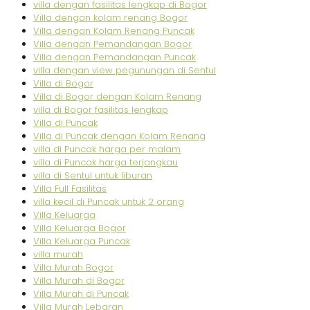
villa dengan fasilitas lengkap di Bogor
Villa dengan kolam renang Bogor
Villa dengan Kolam Renang Puncak
Villa dengan Pemandangan Bogor
Villa dengan Pemandangan Puncak
villa dengan view pegunungan di Sentul
Villa di Bogor
Villa di Bogor dengan Kolam Renang
villa di Bogor fasilitas lengkap
Villa di Puncak
Villa di Puncak dengan Kolam Renang
villa di Puncak harga per malam
villa di Puncak harga terjangkau
villa di Sentul untuk liburan
Villa Full Fasilitas
villa kecil di Puncak untuk 2 orang
Villa Keluarga
Villa Keluarga Bogor
Villa Keluarga Puncak
villa murah
Villa Murah Bogor
Villa Murah di Bogor
Villa Murah di Puncak
Villa Murah Lebaran