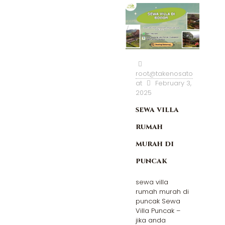
root@takenosato
at
February 3,
2025
sewa villa
rumah
murah di
puncak
sewa villa
rumah murah di
puncak Sewa
Villa Puncak –
jika anda