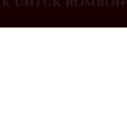
cak untuk rombo