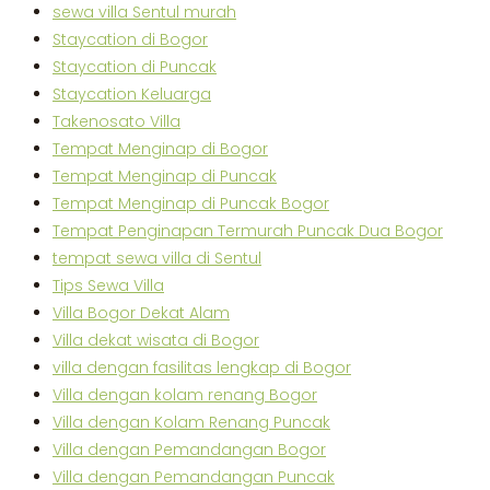
sewa villa Sentul murah
Staycation di Bogor
Staycation di Puncak
Staycation Keluarga
Takenosato Villa
Tempat Menginap di Bogor
Tempat Menginap di Puncak
Tempat Menginap di Puncak Bogor
Tempat Penginapan Termurah Puncak Dua Bogor
tempat sewa villa di Sentul
Tips Sewa Villa
Villa Bogor Dekat Alam
Villa dekat wisata di Bogor
villa dengan fasilitas lengkap di Bogor
Villa dengan kolam renang Bogor
Villa dengan Kolam Renang Puncak
Villa dengan Pemandangan Bogor
Villa dengan Pemandangan Puncak