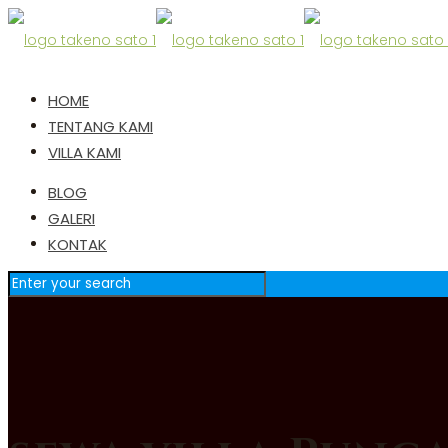
HOME
TENTANG KAMI
VILLA KAMI
BLOG
GALERI
KONTAK