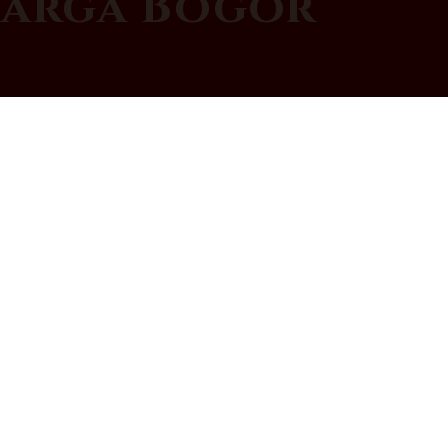
uarga Bogor