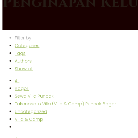
Penginapan Kel
Filter by
Categories
Tags
Authors
Show all
All
Bogor.
Sewa Villa Puncak
Takenosato Villa (Villa & Camp) Puncak Bogor
Uncategorized
Villa & Camp