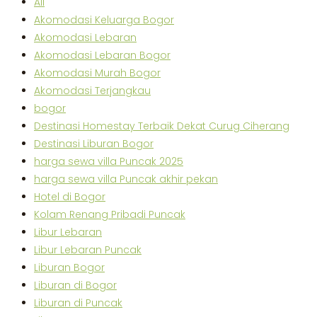
All
Akomodasi Keluarga Bogor
Akomodasi Lebaran
Akomodasi Lebaran Bogor
Akomodasi Murah Bogor
Akomodasi Terjangkau
bogor
Destinasi Homestay Terbaik Dekat Curug Ciherang
Destinasi Liburan Bogor
harga sewa villa Puncak 2025
harga sewa villa Puncak akhir pekan
Hotel di Bogor
Kolam Renang Pribadi Puncak
Libur Lebaran
Libur Lebaran Puncak
Liburan Bogor
Liburan di Bogor
Liburan di Puncak