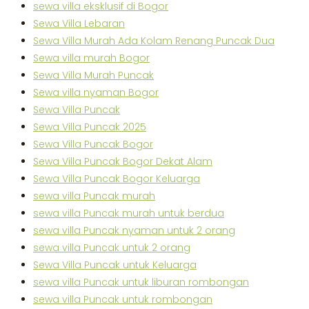
sewa villa eksklusif di Bogor
Sewa Villa Lebaran
Sewa Villa Murah Ada Kolam Renang Puncak Dua
Sewa villa murah Bogor
Sewa Villa Murah Puncak
Sewa villa nyaman Bogor
Sewa Villa Puncak
Sewa Villa Puncak 2025
Sewa Villa Puncak Bogor
Sewa Villa Puncak Bogor Dekat Alam
Sewa Villa Puncak Bogor Keluarga
sewa villa Puncak murah
sewa villa Puncak murah untuk berdua
sewa villa Puncak nyaman untuk 2 orang
sewa villa Puncak untuk 2 orang
Sewa Villa Puncak untuk Keluarga
sewa villa Puncak untuk liburan rombongan
sewa villa Puncak untuk rombongan