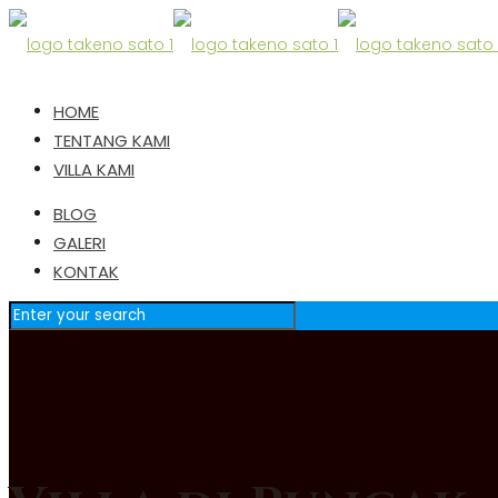
HOME
TENTANG KAMI
VILLA KAMI
BLOG
GALERI
KONTAK