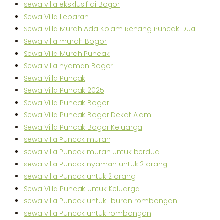
sewa villa eksklusif di Bogor
Sewa Villa Lebaran
Sewa Villa Murah Ada Kolam Renang Puncak Dua
Sewa villa murah Bogor
Sewa Villa Murah Puncak
Sewa villa nyaman Bogor
Sewa Villa Puncak
Sewa Villa Puncak 2025
Sewa Villa Puncak Bogor
Sewa Villa Puncak Bogor Dekat Alam
Sewa Villa Puncak Bogor Keluarga
sewa villa Puncak murah
sewa villa Puncak murah untuk berdua
sewa villa Puncak nyaman untuk 2 orang
sewa villa Puncak untuk 2 orang
Sewa Villa Puncak untuk Keluarga
sewa villa Puncak untuk liburan rombongan
sewa villa Puncak untuk rombongan