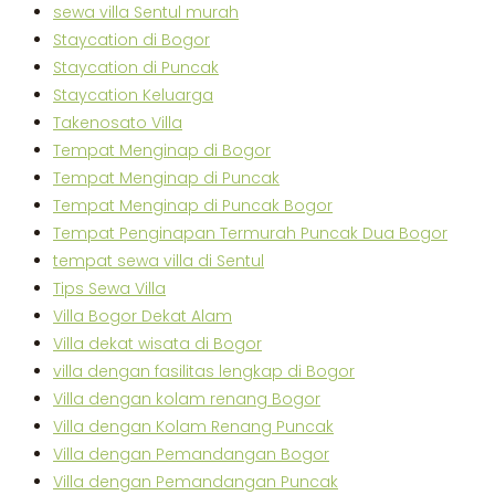
sewa villa Sentul murah
Staycation di Bogor
Staycation di Puncak
Staycation Keluarga
Takenosato Villa
Tempat Menginap di Bogor
Tempat Menginap di Puncak
Tempat Menginap di Puncak Bogor
Tempat Penginapan Termurah Puncak Dua Bogor
tempat sewa villa di Sentul
Tips Sewa Villa
Villa Bogor Dekat Alam
Villa dekat wisata di Bogor
villa dengan fasilitas lengkap di Bogor
Villa dengan kolam renang Bogor
Villa dengan Kolam Renang Puncak
Villa dengan Pemandangan Bogor
Villa dengan Pemandangan Puncak