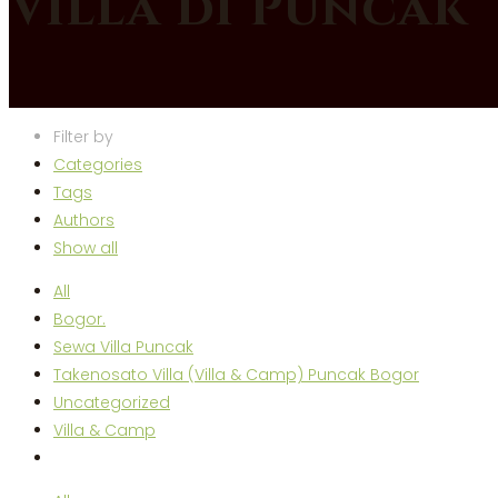
Villa di Puncak
Filter by
Categories
Tags
Authors
Show all
All
Bogor.
Sewa Villa Puncak
Takenosato Villa (Villa & Camp) Puncak Bogor
Uncategorized
Villa & Camp