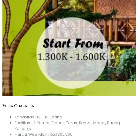
Villa Chalatea
Kapasitas : 6 – 10 Orang
Fasilitas : 2 Kamar, Dapur, Teras, Kamar Mandi, Ruang
Keluarga
Harga Weekday : Rp.1.300.000