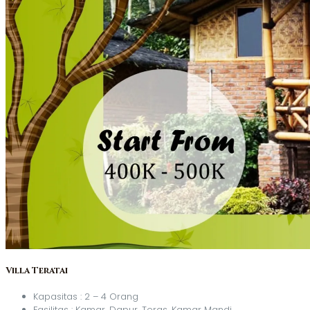
Villa Teratai
Kapasitas : 2 – 4 Orang
Fasilitas : Kamar, Dapur, Teras, Kamar Mandi