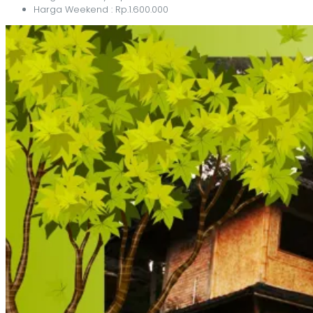
Harga Weekend : Rp.1.600.000