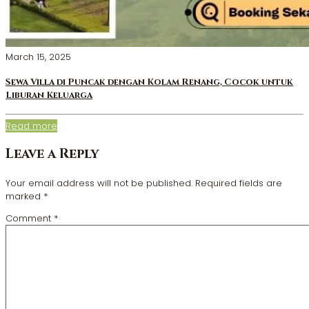
March 15, 2025
Sewa Villa di Puncak dengan Kolam Renang, Cocok untuk
Liburan Keluarga
Read more
Leave a Reply
Your email address will not be published.
Required fields are
marked
*
Comment
*