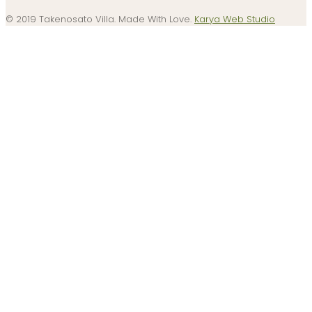
© 2019 Takenosato Villa. Made With Love.
Karya Web Studio