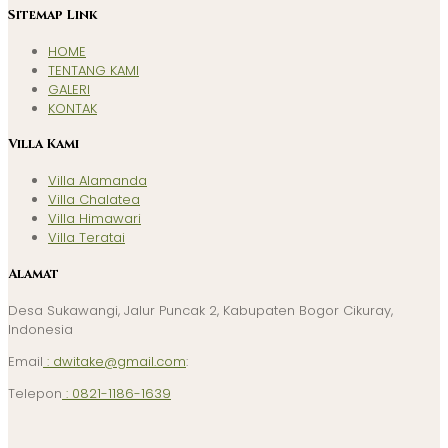
Sitemap Link
HOME
TENTANG KAMI
GALERI
KONTAK
Villa Kami
Villa Alamanda
Villa Chalatea
Villa Himawari
Villa Teratai
Alamat
Desa Sukawangi, Jalur Puncak 2, Kabupaten Bogor Cikuray,
Indonesia
Email
: dwitake@gmail.com
:
Telepon
: 0821-1186-1639