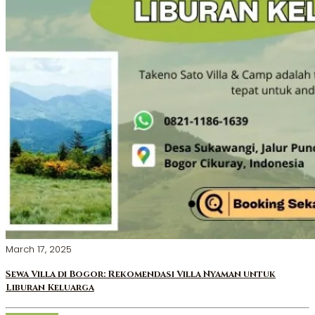
March 17, 2025
Sewa Villa di Bogor: Rekomendasi Villa Nyaman untuk
Liburan Keluarga