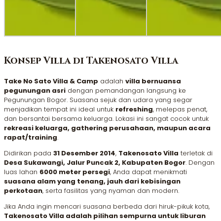
Konsep Villa di Takenosato Villa
Take No Sato Villa & Camp
adalah
villa bernuansa
pegunungan asri
dengan pemandangan langsung ke
Pegunungan Bogor. Suasana sejuk dan udara yang segar
menjadikan tempat ini ideal untuk
refreshing
, melepas penat,
dan bersantai bersama keluarga. Lokasi ini sangat cocok untuk
rekreasi keluarga, gathering perusahaan, maupun acara
rapat/training
.
Didirikan pada
31 Desember 2014
,
Takenosato Villa
terletak di
Desa Sukawangi, Jalur Puncak 2, Kabupaten Bogor
. Dengan
luas lahan
6000 meter persegi
, Anda dapat menikmati
suasana alam yang tenang, jauh dari kebisingan
perkotaan
, serta fasilitas yang nyaman dan modern.
Jika Anda ingin mencari suasana berbeda dari hiruk-pikuk kota,
Takenosato Villa adalah pilihan sempurna untuk liburan