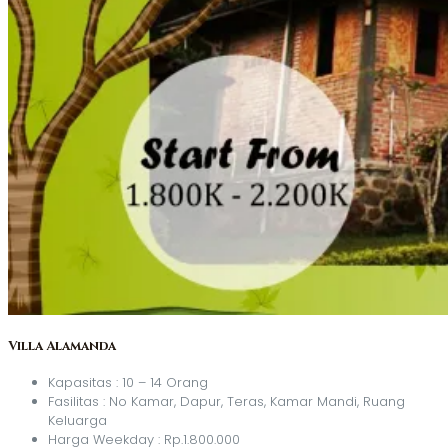
Villa Alamanda
Kapasitas : 10 – 14 Orang
Fasilitas : No Kamar, Dapur, Teras, Kamar Mandi, Ruang
Keluarga
Harga Weekday : Rp.1.800.000