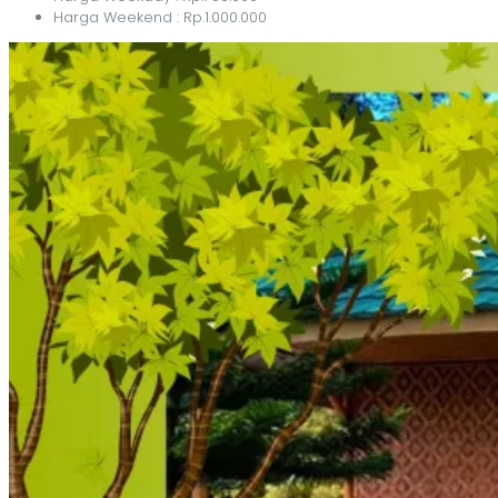
Harga Weekend : Rp.1.000.000