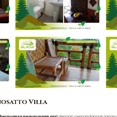
nosatto Villa
a bernuansa pegunungan asri
dengan pemandangan langsung