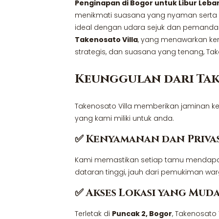
Penginapan di Bogor untuk Libur Leba
menikmati suasana yang nyaman serta te
ideal dengan udara sejuk dan pemandan
Takenosato Villa
, yang menawarkan ke
strategis, dan suasana yang tenang, Ta
Keunggulan dari Tak
Takenosato Villa memberikan jaminan k
yang kami miliki untuk anda.
✅
Kenyamanan dan Privas
Kami memastikan setiap tamu mendapat
dataran tinggi, jauh dari pemukiman wa
✅
Akses Lokasi yang Mud
Terletak di
Puncak 2, Bogor
, Takenosato 