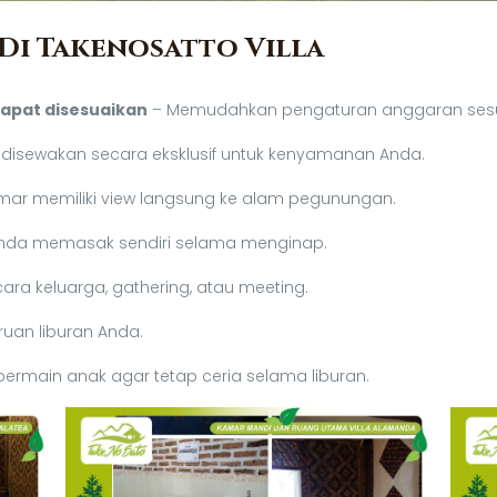
 Di Takenosatto Villa
apat disesuaikan
– Memudahkan pengaturan anggaran sesu
la disewakan secara eksklusif untuk kenyamanan Anda.
mar memiliki view langsung ke alam pegunungan.
da memasak sendiri selama menginap.
ara keluarga, gathering, atau meeting.
an liburan Anda.
ermain anak agar tetap ceria selama liburan.