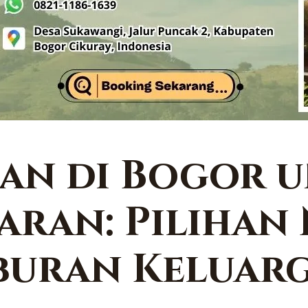
an di Bogor 
baran: Piliha
buran Keluar