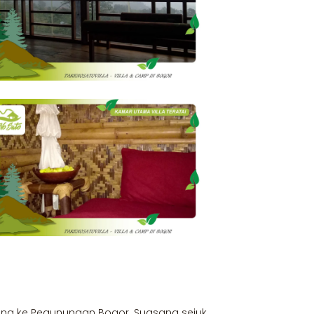
 ke Pegunungan Bogor. Suasana sejuk