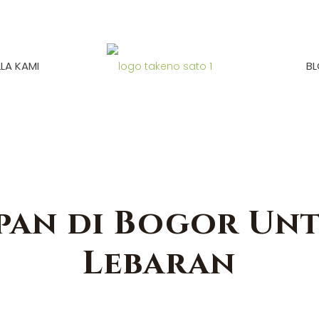
LLA KAMI
B
pan di Bogor Unt
Lebaran