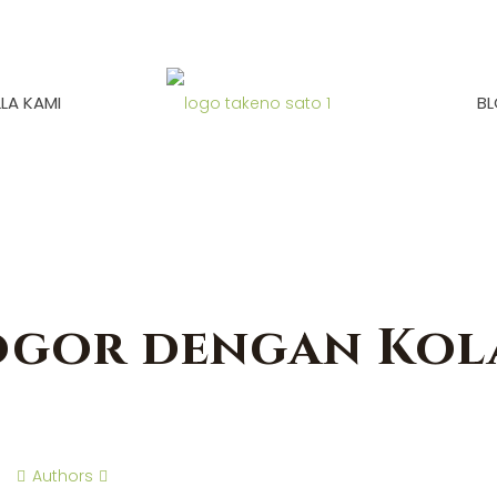
LLA KAMI
B
Bogor dengan Ko
Authors