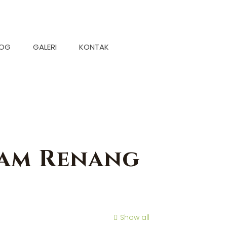
LOG
GALERI
KONTAK
lam Renang
Show all