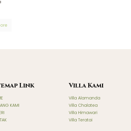
a
ore
temap Link
Villa Kami
E
Villa Alamanda
TANG KAMI
Villa Chalatea
RI
Villa Himawari
TAK
Villa Teratai