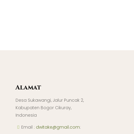
Alamat
Desa Sukawangi, Jalur Puncak 2,
Kabupaten Bogor Cikuray,
Indonesia
Email
: dwitake@gmail.com
: