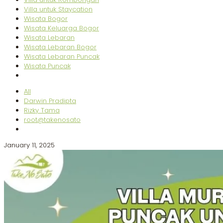
Villa untuk Staycation
Wisata Bogor
Wisata Keluarga Bogor
Wisata Lebaran
Wisata Lebaran Bogor
Wisata Lebaran Puncak
Wisata Puncak
All
Darwin Pradipta
Rizky Tama
root@takenosato
January 11, 2025