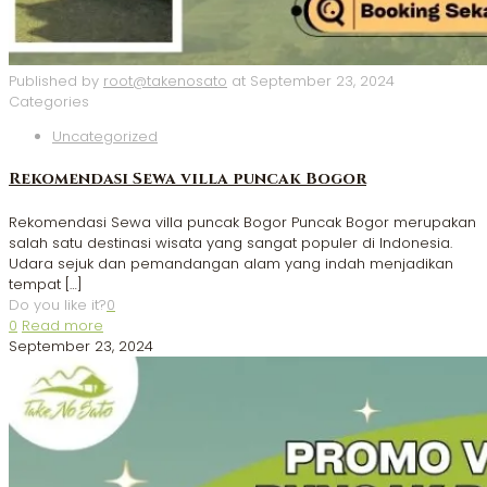
Published by
root@takenosato
at
September 23, 2024
Categories
Uncategorized
Rekomendasi Sewa villa puncak Bogor
Rekomendasi Sewa villa puncak Bogor Puncak Bogor merupakan
salah satu destinasi wisata yang sangat populer di Indonesia.
Udara sejuk dan pemandangan alam yang indah menjadikan
tempat
[…]
Do you like it?
0
0
Read more
September 23, 2024