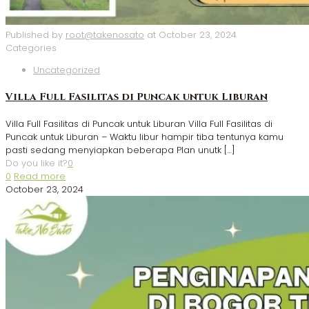
Published by
root@takenosato
at
October 23, 2024
Categories
Uncategorized
Villa Full Fasilitas di Puncak untuk Liburan
Villa Full Fasilitas di Puncak untuk Liburan Villa Full Fasilitas di
Puncak untuk Liburan – Waktu libur hampir tiba tentunya kamu
pasti sedang menyiapkan beberapa Plan unutk
[…]
Do you like it?
0
0
Read more
October 23, 2024