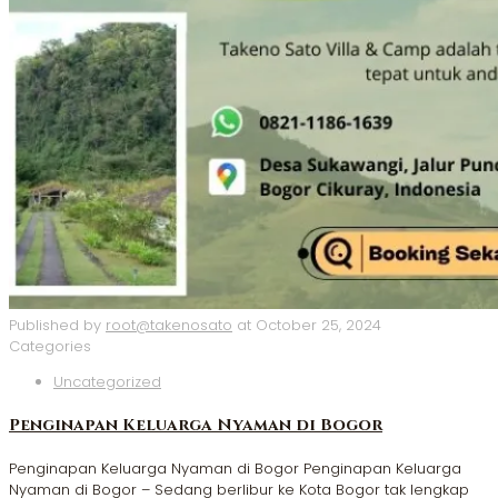
Published by
root@takenosato
at
October 25, 2024
Categories
Uncategorized
Penginapan Keluarga Nyaman di Bogor
Penginapan Keluarga Nyaman di Bogor Penginapan Keluarga
Nyaman di Bogor – Sedang berlibur ke Kota Bogor tak lengkap