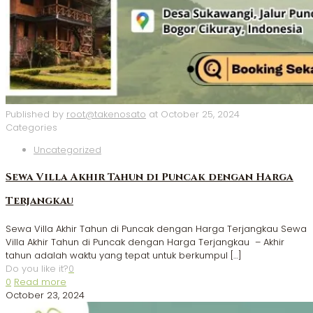
Published by
root@takenosato
at
October 25, 2024
Categories
Uncategorized
Sewa Villa Akhir Tahun di Puncak dengan Harga
Terjangkau
Sewa Villa Akhir Tahun di Puncak dengan Harga Terjangkau Sewa
Villa Akhir Tahun di Puncak dengan Harga Terjangkau – Akhir
tahun adalah waktu yang tepat untuk berkumpul
[…]
Do you like it?
0
0
Read more
October 23, 2024