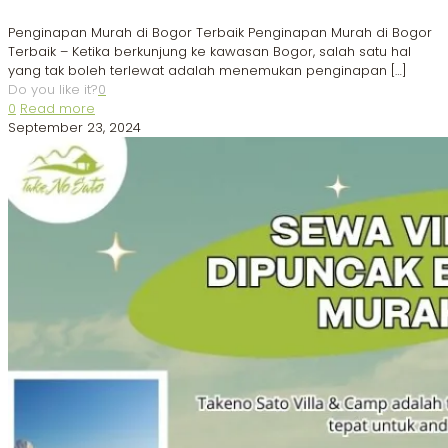
Penginapan Murah di Bogor Terbaik Penginapan Murah di Bogor
Terbaik – Ketika berkunjung ke kawasan Bogor, salah satu hal
yang tak boleh terlewat adalah menemukan penginapan
[…]
Do you like it?
0
0
Read more
September 23, 2024