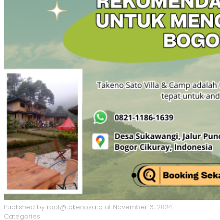
Published by
root@takenosato
at
November 6, 2024
Categories