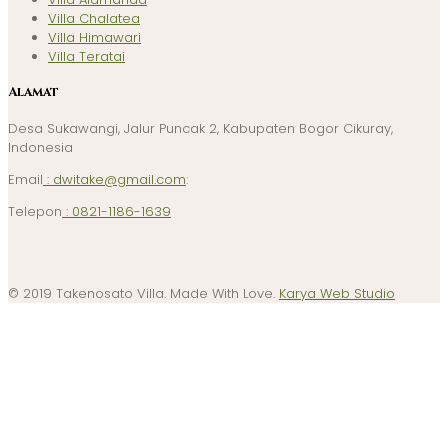
Villa Chalatea
Villa Himawari
Villa Teratai
Alamat
Desa Sukawangi, Jalur Puncak 2, Kabupaten Bogor Cikuray,
Indonesia
Email
: dwitake@gmail.com
:
Telepon
: 0821-1186-1639
© 2019 Takenosato Villa. Made With Love.
Karya Web Studio