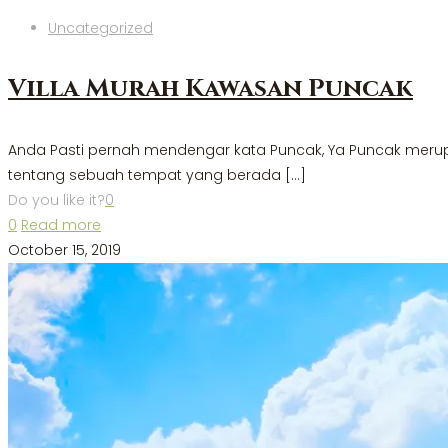
Uncategorized
Villa Murah Kawasan Puncak
Anda Pasti pernah mendengar kata Puncak, Ya Puncak merupa
tentang sebuah tempat yang berada
[…]
Do you like it?
0
0
Read more
October 15, 2019