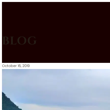
BLOG
October 16, 2019