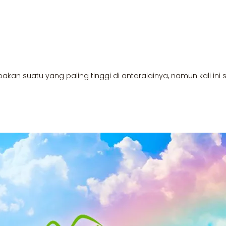
kan suatu yang paling tinggi di antaralainya, namun kali in