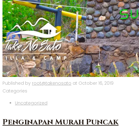
Published by
root@takenosato
at
October 16, 2019
Categories
Uncategorized
Penginapan Murah Puncak