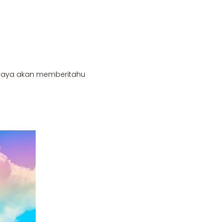
i saya akan memberitahu