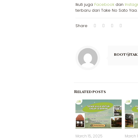
Ikuti juga
Facebook
dan
Insta
terbaru dari Take No Sato Yaa.
Share
root@tak
Related posts
March 15, 2025
March 