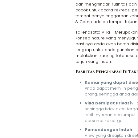
dan menghindari rutinitas dan
cocok untuk acara rekreasi p
tempat penyelenggaraan kebutu
& Camp adalah tempat tujuan 
Takenosatto Villa – Merupaka
konsep nature yang menyuguhk
pastinya anda akan betah disi
lengkap untuk anda gunakan b
melakukan tracking takenosato
terjun yang indah.
Fasilitas Penginapan Di Tak
Kamar yang dapat dise
Anda dapat memilih peng
orang, sehingga anda dap
Villa bersipat Privasi
Vil
sehingga tidak akan terg
lebih nyaman berkumpul
bersama keluarga
Pemandangan Indah
View yang di sajikan di 