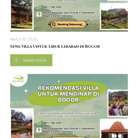
March 15, 2025
Sewa Villa Untuk Libur Lebaran di Bogor
Read more