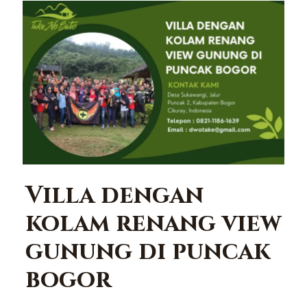
Villa dengan
kolam renang view
gunung di puncak
bogor