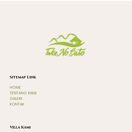
Sitemap Link
HOME
TENTANG KAMI
GALERI
KONTAK
Villa Kami