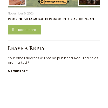
November 6, 2024
Booking Villa Murah di Bogor untuk Akhir Pekan
Read more
Leave a Reply
Your email address will not be published.
Required fields
are marked
*
Comment
*