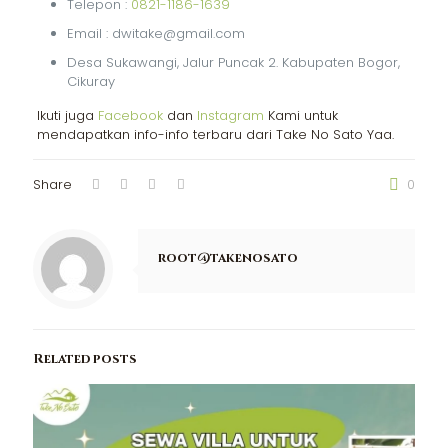
Telepon :
0821-1186-1639
Email : dwitake@gmail.com
Desa Sukawangi, Jalur Puncak 2. Kabupaten Bogor,
Cikuray
Ikuti juga
Facebook
dan
Instagram
Kami untuk
mendapatkan info-info terbaru dari Take No Sato Yaa.
Share
0
root@takenosato
Related posts