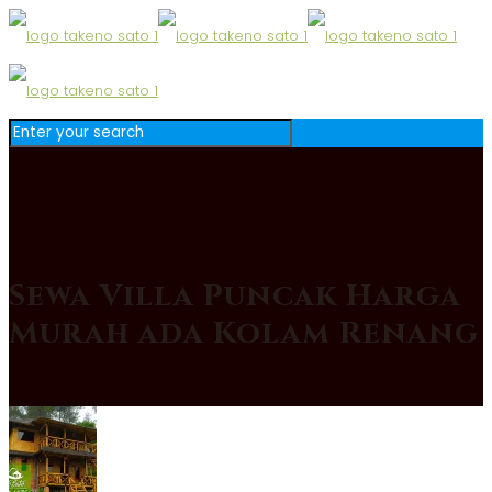
Sewa Villa Puncak Harga
Murah ada Kolam Renang