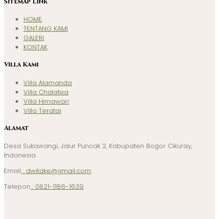
Sitemap Link
HOME
TENTANG KAMI
GALERI
KONTAK
Villa Kami
Villa Alamanda
Villa Chalatea
Villa Himawari
Villa Teratai
Alamat
Desa Sukawangi, Jalur Puncak 2, Kabupaten Bogor Cikuray,
Indonesia
Email
: dwitake@gmail.com
:
Telepon
: 0821-1186-1639