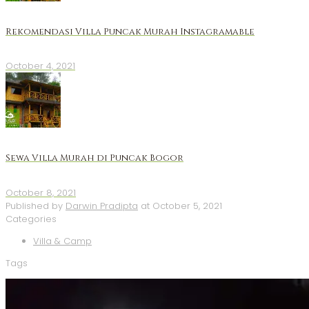
Rekomendasi Villa Puncak Murah Instagramable
October 4, 2021
Sewa Villa Murah di Puncak Bogor
October 8, 2021
Published by
Darwin Pradipta
at
October 5, 2021
Categories
Villa & Camp
Tags