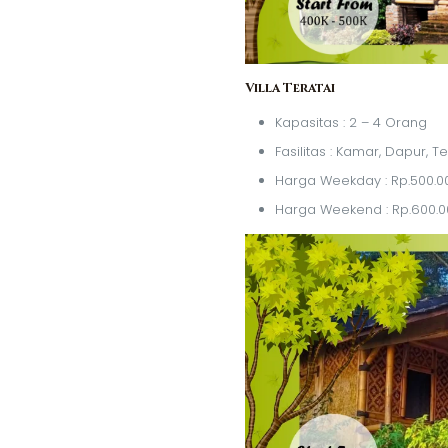
Villa Teratai
Kapasitas : 2 – 4 Orang
Fasilitas : Kamar, Dapur, 
Harga Weekday : Rp.500.0
Harga Weekend : Rp.600.0