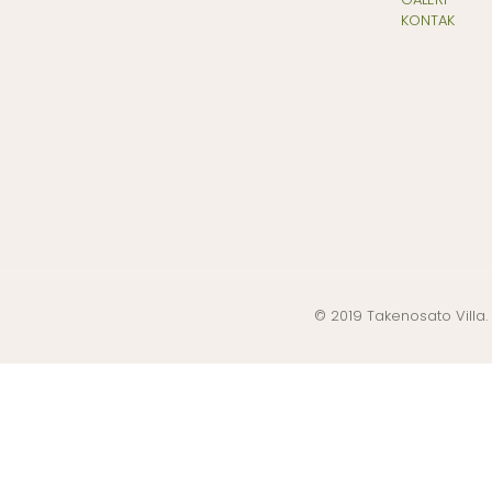
KONTAK
© 2019 Takenosato Villa