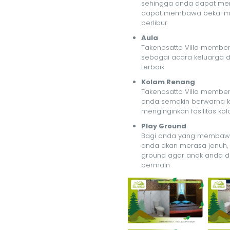
sehingga anda dapat me
dapat membawa bekal ma
berlibur
Aula
Takenosatto Villa memberi
sebagai acara keluarga
terbaik
Kolam Renang
Takenosatto Villa memberi
anda semakin berwarna 
menginginkan fasilitas ko
Play Ground
Bagi anda yang membawa 
anda akan merasa jenuh, 
ground agar anak anda da
bermain