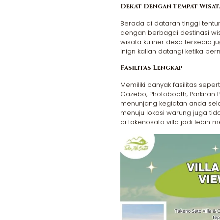
Dekat Dengan Tempat Wisat
Berada di dataran tinggi tentu
dengan berbagai destinasi wis
wisata kuliner desa tersedia ju
inign kalian datangi ketika ber
Fasilitas Lengkap
Memiliki banyak fasilitas seper
Gazebo, Photobooth, Parkiran P
menunjang kegiatan anda sel
menuju lokasi warung juga tida
di takenosato villa jadi lebih