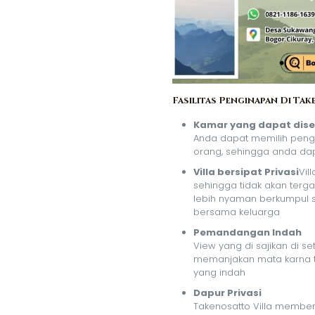
Fasilitas Penginapan Di Tak
Kamar yang dapat dise
Anda dapat memilih peng
orang, sehingga anda dap
Villa bersipat Privasi
Vil
sehingga tidak akan terg
lebih nyaman berkumpul
bersama keluarga
Pemandangan Indah
View yang di sajikan di 
memanjakan mata karna
yang indah
Dapur Privasi
Takenosatto Villa memberi