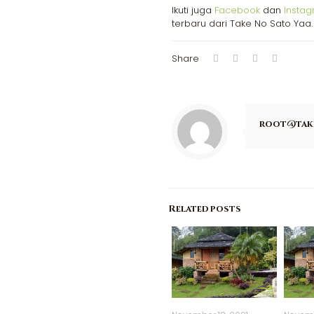
Ikuti juga
Facebook
dan
Insta
terbaru dari Take No Sato Yaa.
Share
root@tak
Related posts