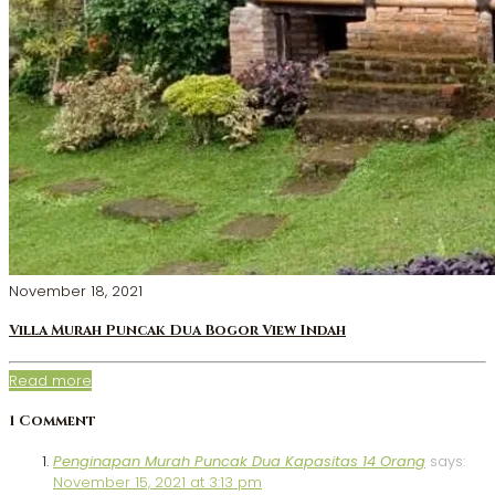
November 18, 2021
Villa Murah Puncak Dua Bogor View Indah
Read more
1 Comment
Penginapan Murah Puncak Dua Kapasitas 14 Orang
says:
November 15, 2021 at 3:13 pm