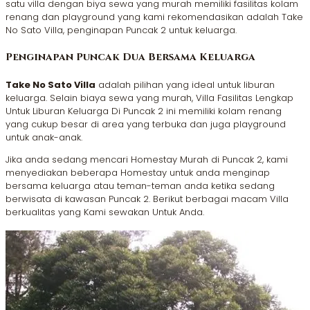
satu villa dengan biya sewa yang murah memiliki fasilitas kolam
renang dan playground yang kami rekomendasikan adalah Take
No Sato Villa, penginapan Puncak 2 untuk keluarga.
Penginapan Puncak Dua Bersama Keluarga
Take No Sato Villa
adalah pilihan yang ideal untuk liburan
keluarga. Selain biaya sewa yang murah, Villa Fasilitas Lengkap
Untuk Liburan Keluarga Di Puncak 2 ini memiliki kolam renang
yang cukup besar di area yang terbuka dan juga playground
untuk anak-anak.
Jika anda sedang mencari Homestay Murah di Puncak 2, kami
menyediakan beberapa Homestay untuk anda menginap
bersama keluarga atau teman-teman anda ketika sedang
berwisata di kawasan Puncak 2. Berikut berbagai macam Villa
berkualitas yang Kami sewakan Untuk Anda.