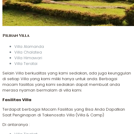
Pilihan Villa
Villa Alamanda
Villa Chalatea
Villa Himawari
Villa Teratai
Selain Villa berkualitas yang kami sediakan, ada juga keunggulan
di setiap Villa yang kami miliki hanya untuk anda. Berbagai
macam fasilitas yang kami sediakan dapat membuat anda
merasa nyaman bermalam di villa kami.
Fasilitas Villa
Terdapat berbagai Macam Fasilitas yang Bisa Anda Dapatkan
Saat Penginapan di Takenosato Villa (Villa & Camp)
Di antaranya :