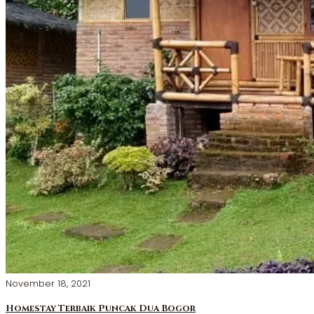
November 18, 2021
Homestay Terbaik Puncak Dua Bogor