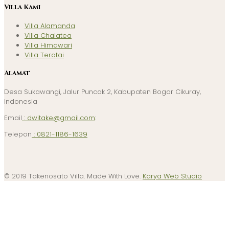
Villa Kami
Villa Alamanda
Villa Chalatea
Villa Himawari
Villa Teratai
Alamat
Desa Sukawangi, Jalur Puncak 2, Kabupaten Bogor Cikuray,
Indonesia
Email
: dwitake@gmail.com
:
Telepon
: 0821-1186-1639
© 2019 Takenosato Villa. Made With Love.
Karya Web Studio