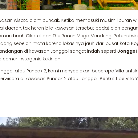
wasan wisata alam puncak. Ketika memasuki musim liburan w
gai daerah, tak heran bila kawasan tersebut padat oleh pengu
man buah Cikaret dan The Ranch Mega Mendung. Potensi wisat
ang sebelah mata karena lokasinya jauh dari pusat kota Bo
emandangan di kawasan Jonggol sangat indah seperti
Jonggol
 corner instagenic kekinian.
Jonggol atau Puncak 2, kami menyediakan beberapa Villa unt
isata di kawasan Puncak 2 atau Jonggol. Berikut Tipe Villa