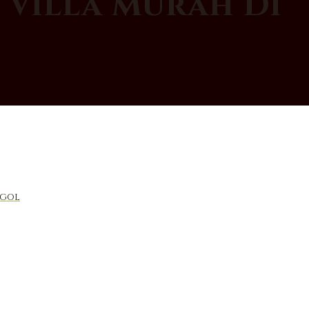
 Villa Murah Di
ggol