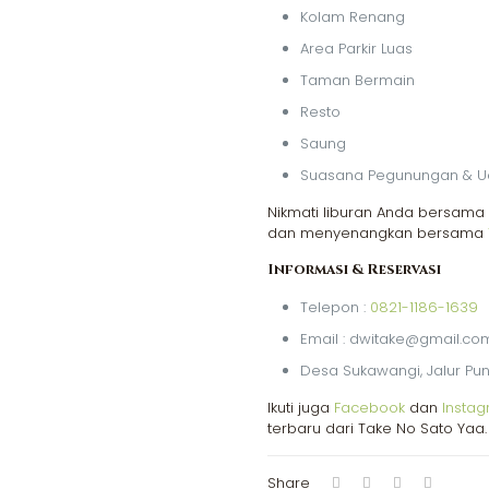
Kolam Renang
Area Parkir Luas
Taman Bermain
Resto
Saung
Suasana Pegunungan & U
Nikmati liburan Anda bersama
dan menyenangkan bersama
Informasi & Reservasi
Telepon :
0821-1186-1639
Email : dwitake@gmail.co
Desa Sukawangi, Jalur Pun
Ikuti juga
Facebook
dan
Insta
terbaru dari Take No Sato Yaa.
Share