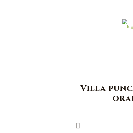
Villa punc
ora