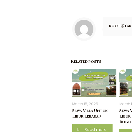
root@tak
Related posts
March 15, 2025
March 
Sewa Villa Untuk
Sewa 
Libur Lebaran
Libur 
Bogo
Read more