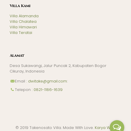
Villa Kami
Villa Alamanda
Villa Chalatea
Villa Himawari
Villa Teratai
Alamat
Desa Sukawangi, Jalur Puncak 2, Kabupaten Bogor
Cikuray, Indonesia
Email
: dwitake@gmail.com
:
Telepon
: 0821-1186-1639
© 2019 Takenosato Villa. Made With Love.
Karya Web