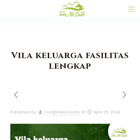
Vila keluarga fasilitas
lengkap
Published by
root@takenosato
at
April 25, 2024