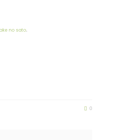
ake no sato
.
0