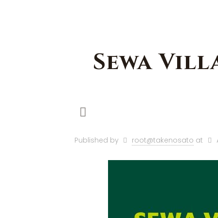
Sewa Vill
Published by
root@takenosato
at