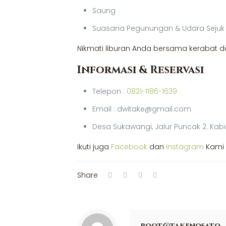
Saung
Suasana Pegunungan & Udara Sejuk
Nikmati liburan Anda bersama keraba
Informasi & Reservasi
Telepon :
0821-1186-1639
Email : dwitake@gmail.com
Desa Sukawangi, Jalur Puncak 2. Kab
Ikuti juga
Facebook
dan
Instagram
Kami 
Share
root@takenosato