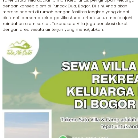
Takenosato Villa adalah pilihan ideal untuk penginapan keluarga
dengan konsep alam di Puncak Dua, Bogor. Di sini, Anda akan
merasa seperti di rumah dengan fasilitas lengkap yang dapat
dinikmati bersama keluarga. Jika Anda tertarik untuk menjelajahi
keindahan alam sekitar, Takenosato Villa juga berlokasi dekat
dengan area wisata air terjun yang menakjubkan.