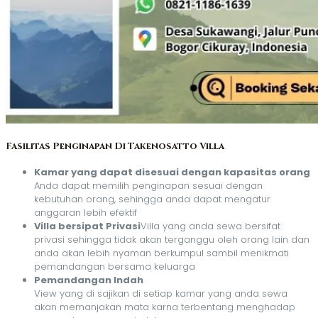
Fasilitas Penginapan Di Takenosatto Villa
Kamar yang dapat disesuai dengan kapasitas orang
Anda dapat memilih penginapan sesuai dengan
kebutuhan orang, sehingga anda dapat mengatur
anggaran lebih efektif
Villa bersipat Privasi
Villa yang anda sewa bersifat
privasi sehingga tidak akan terganggu oleh orang lain dan
anda akan lebih nyaman berkumpul sambil menikmati
pemandangan bersama keluarga
Pemandangan Indah
View yang di sajikan di setiap kamar yang anda sewa
akan memanjakan mata karna terbentang menghadap