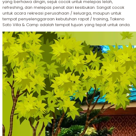
yang berhawa dingin, sejuk cocok untuk melepas lelah,
refreshing, dan melepas penat dari kesibukan. Sangat cocok
untuk acara rekreasi perusahaan / keluarga, maupun untuk
tempat penyelenggaraan kebutuhan rapat / training, Takeno
Sato Villa & Camp adalah tempat tujuan yang tepat untuk anda.