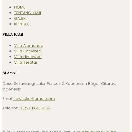
HOME
TENTANG KAMI
GALERI
KONTAK
Villa Kami
Villa Alamanda
Villa Chalatea
Villa Himawari
Villa Teratai
Alamat
Desa Sukawangi, Jalur Puncak 2, Kabupaten Bogor Cikuray,
Indonesia
Email
: dwitake@gmail.com
:
Telepon
: 0821-1186-1639