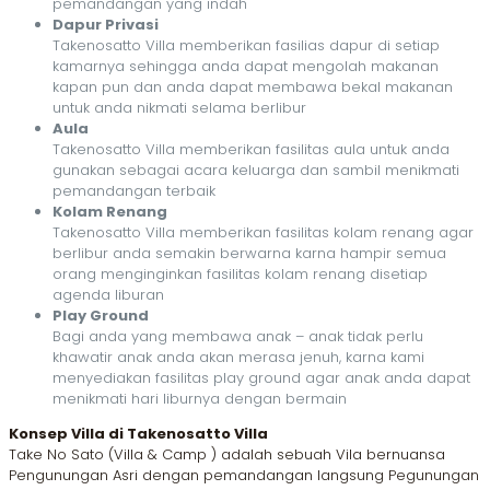
pemandangan yang indah
Dapur Privasi
Takenosatto Villa memberikan fasilias dapur di setiap
kamarnya sehingga anda dapat mengolah makanan
kapan pun dan anda dapat membawa bekal makanan
untuk anda nikmati selama berlibur
Aula
Takenosatto Villa memberikan fasilitas aula untuk anda
gunakan sebagai acara keluarga dan sambil menikmati
pemandangan terbaik
Kolam Renang
Takenosatto Villa memberikan fasilitas kolam renang agar
berlibur anda semakin berwarna karna hampir semua
orang menginginkan fasilitas kolam renang disetiap
agenda liburan
Play Ground
Bagi anda yang membawa anak – anak tidak perlu
khawatir anak anda akan merasa jenuh, karna kami
menyediakan fasilitas play ground agar anak anda dapat
menikmati hari liburnya dengan bermain
Konsep Villa di Takenosatto Villa
Take No Sato (Villa & Camp ) adalah sebuah Vila bernuansa
Pengunungan Asri dengan pemandangan langsung Pegunungan