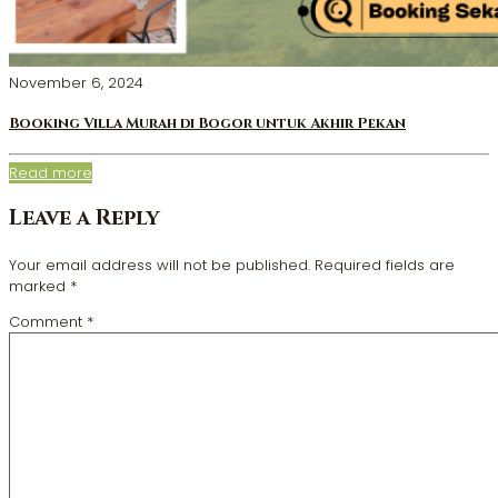
November 6, 2024
Booking Villa Murah di Bogor untuk Akhir Pekan
Read more
Leave a Reply
Your email address will not be published.
Required fields are
marked
*
Comment
*