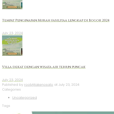
Tempat Penginapan Murah fasilitaa lengkap di Bogor 2024
July 23, 2024
Villa dekat dengan wisata air terjun puncak
July 23, 2024
Published by
root@takenosato
at
July 23, 2024
Categories
Uncategorized
Tags