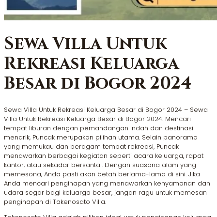
Sewa Villa Untuk
Rekreasi Keluarga
Besar di Bogor 2024
Sewa Villa Untuk Rekreasi Keluarga Besar di Bogor 2024 – Sewa
Villa Untuk Rekreasi Keluarga Besar di Bogor 2024. Mencari
tempat liburan dengan pemandangan indah dan destinasi
menarik, Puncak merupakan pilihan utama. Selain panorama
yang memukau dan beragam tempat rekreasi, Puncak
menawarkan berbagai kegiatan seperti acara keluarga, rapat
kantor, atau sekadar bersantai. Dengan suasana alam yang
memesona, Anda pasti akan betah berlama-lama di sini. Jika
Anda mencari penginapan yang menawarkan kenyamanan dan
udara segar bagi keluarga besar, jangan ragu untuk memesan
penginapan di Takenosato Villa.