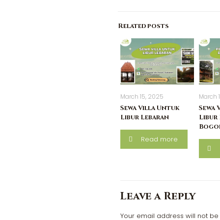
Related posts
March 15, 2025
March 
Sewa Villa Untuk
Sewa 
Libur Lebaran
Libur 
Bogo
Read more
Leave a Reply
Your email address will not be