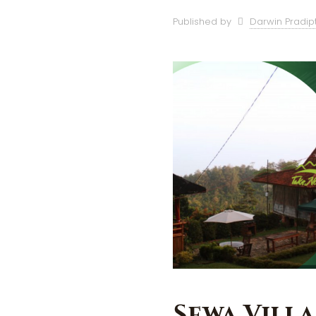
Published by
Darwin Pradip
Sewa Vill