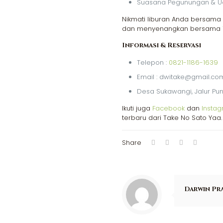
Suasana Pegunungan & U
Nikmati liburan Anda bersama
dan menyenangkan bersama
Informasi & Reservasi
Telepon :
0821-1186-1639
Email : dwitake@gmail.co
Desa Sukawangi, Jalur Pun
Ikuti juga
Facebook
dan
Insta
terbaru dari Take No Sato Yaa.
Share
Darwin Pr