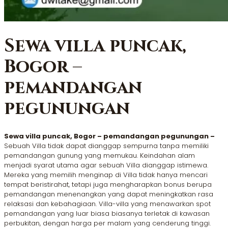
Sewa villa puncak,
Bogor –
pemandangan
pegunungan
Sewa villa puncak, Bogor – pemandangan pegunungan –
Sebuah Villa tidak dapat dianggap sempurna tanpa memiliki
pemandangan gunung yang memukau. Keindahan alam
menjadi syarat utama agar sebuah Villa dianggap istimewa.
Mereka yang memilih menginap di Villa tidak hanya mencari
tempat beristirahat, tetapi juga mengharapkan bonus berupa
pemandangan menenangkan yang dapat meningkatkan rasa
relaksasi dan kebahagiaan. Villa-villa yang menawarkan spot
pemandangan yang luar biasa biasanya terletak di kawasan
perbukitan, dengan harga per malam yang cenderung tinggi.