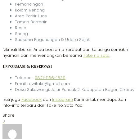
Pemancingan
Kolam Renang
Area Parkir Luas
Taman Bermain
Resto
Saung
Suasana Pegunungan & Udara Sejuk
Nikmati liburan Anda bersama kerabat dan keluarga semakin
nyaman dan menyenangkan bersama
Take no sato
.
Informasi & Reservasi
Telepon :
0821-1186-1639
Email : dwitake@gmail.com
Desa Sukawangi, Jalur Puncak 2. Kabupaten Bogor, Cikuray
Ikuti juga
Facebook
dan
Instagram
Kami untuk mendapatkan
info-info terbaru dari Take No Sato Yaa.
Share
0