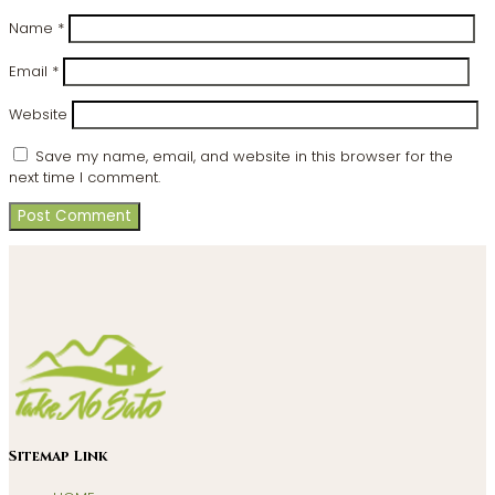
Name
*
Email
*
Website
Save my name, email, and website in this browser for the
next time I comment.
Sitemap Link