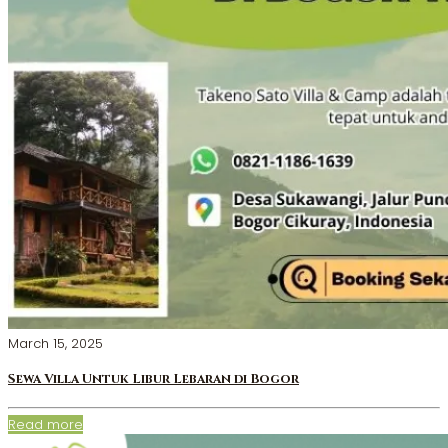
March 15, 2025
Sewa Villa Untuk Libur Lebaran di Bogor
Read more