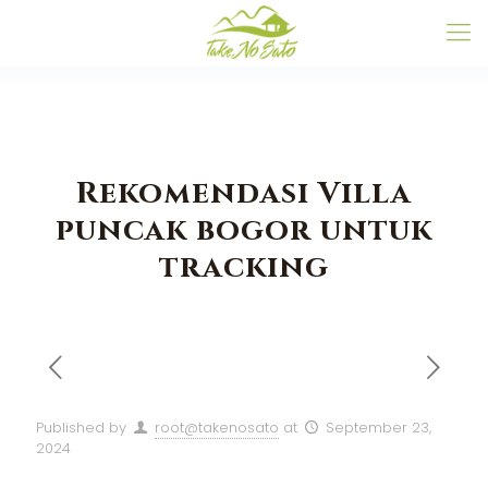
Rekomendasi Villa
puncak bogor untuk
tracking
Published by
root@takenosato
at
September 23,
2024