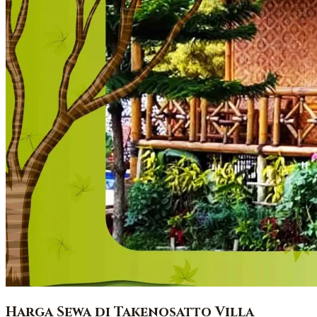
Harga Sewa di Takenosatto Villa