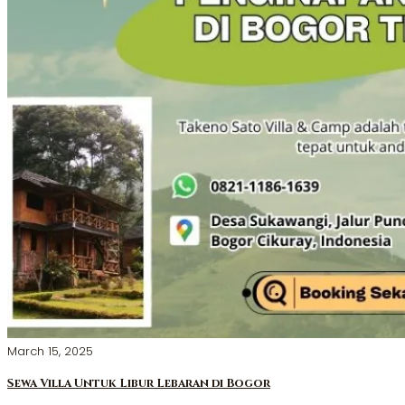
March 15, 2025
Sewa Villa Untuk Libur Lebaran di Bogor