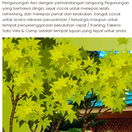
Pengunungan Asri dengan pemandangan langsung Pegunungan
yang berhawa dingin, sejuk cocok untuk melepas lelah,
refreshing, dan melepas penat dari kesibukan. Sangat cocok
untuk acara rekreasi perusahaan / keluarga, maupun untuk
tempat penyelenggaraan kebutuhan rapat / training, Takeno
Sato Villa & Camp adalah tempat tujuan yang tepat untuk anda.