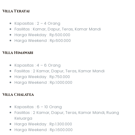
Villa Teratai
Kapasitas : 2 – 4 Orang
Fasilitas : Kamar, Dapur, Teras, Kamar Mandi
Harga Weekday : Rp.500.000
Harga Weekend : Rp.600.000
Villa Himawari
Kapasitas : 4 – 6 Orang
Fasilitas : 2 Kamar, Dapur, Teras, Kamar Mandi
Harga Weekday : Rp.750.000
Harga Weekend : Rp.1.000.000
Villa Chalatea
Kapasitas : 6 – 10 Orang
Fasilitas : 2 Kamar, Dapur, Teras, Kamar Mandi, Ruang
Keluarga
Harga Weekday : Rp.1.300.000
Harga Weekend : Rp.1.600.000