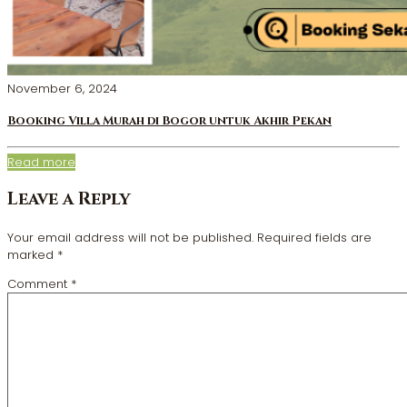
November 6, 2024
Booking Villa Murah di Bogor untuk Akhir Pekan
Read more
Leave a Reply
Your email address will not be published.
Required fields are
marked
*
Comment
*