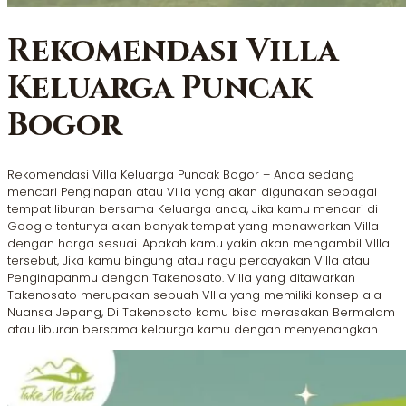
Rekomendasi Villa
Keluarga Puncak
Bogor
Rekomendasi Villa Keluarga Puncak Bogor – Anda sedang
mencari Penginapan atau Villa yang akan digunakan sebagai
tempat liburan bersama Keluarga anda, Jika kamu mencari di
Google tentunya akan banyak tempat yang menawarkan Villa
dengan harga sesuai. Apakah kamu yakin akan mengambil VIlla
tersebut, Jika kamu bingung atau ragu percayakan Villa atau
Penginapanmu dengan Takenosato. Villa yang ditawarkan
Takenosato merupakan sebuah VIlla yang memiliki konsep ala
Nuansa Jepang, Di Takenosato kamu bisa merasakan Bermalam
atau liburan bersama kelaurga kamu dengan menyenangkan.