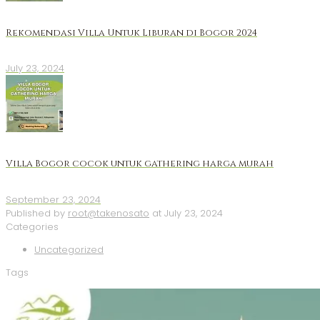
Rekomendasi Villa Untuk Liburan di Bogor 2024
July 23, 2024
Villa Bogor cocok untuk gathering harga murah
September 23, 2024
Published by
root@takenosato
at
July 23, 2024
Categories
Uncategorized
Tags