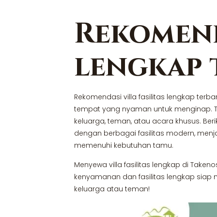
Rekomenda
lengkap 
Rekomendasi villa fasilitas lengkap t
tempat yang nyaman untuk menginap. Take
keluarga, teman, atau acara khusus. Ber
dengan berbagai fasilitas modern, men
memenuhi kebutuhan tamu.
Menyewa villa fasilitas lengkap di Taken
kenyamanan dan fasilitas lengkap siap
keluarga atau teman!