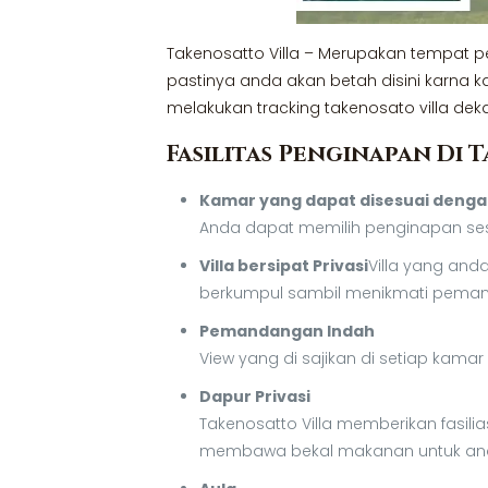
Takenosatto Villa – Merupakan tempat 
pastinya anda akan betah disini karna 
melakukan tracking takenosato villa deka
Fasilitas Penginapan Di 
Kamar yang dapat disesuai denga
Anda dapat memilih penginapan ses
Villa bersipat Privasi
Villa yang and
berkumpul sambil menikmati pema
Pemandangan Indah
View yang di sajikan di setiap k
Dapur Privasi
Takenosatto Villa memberikan fasi
membawa bekal makanan untuk anda