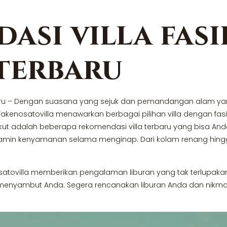
si villa fasi
terbaru
erbaru – Dengan suasana yang sejuk dan pemandangan alam y
nosatovilla menawarkan berbagai pilihan villa dengan fasili
ikut adalah beberapa rekomendasi villa terbaru yang bisa Anda
jamin kenyamanan selama menginap. Dari kolam renang hing
osatovilla memberikan pengalaman liburan yang tak terlupakan.
 menyambut Anda. Segera rencanakan liburan Anda dan nikm