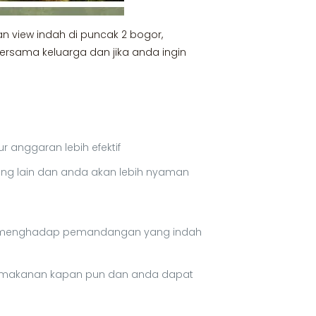
 view indah di puncak 2 bogor,
ersama keluarga dan jika anda ingin
anggaran lebih efektif
rang lain dan anda akan lebih nyaman
ng menghadap pemandangan yang indah
ah makanan kapan pun dan anda dapat