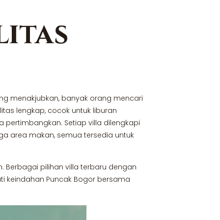
litas
ang menakjubkan, banyak orang mencari
tas lengkap, cocok untuk liburan
 pertimbangkan. Setiap villa dilengkapi
ga area makan, semua tersedia untuk
 Berbagai pilihan villa terbaru dengan
ati keindahan Puncak Bogor bersama