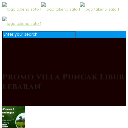
Promo villa Puncak Libur
Lebaran