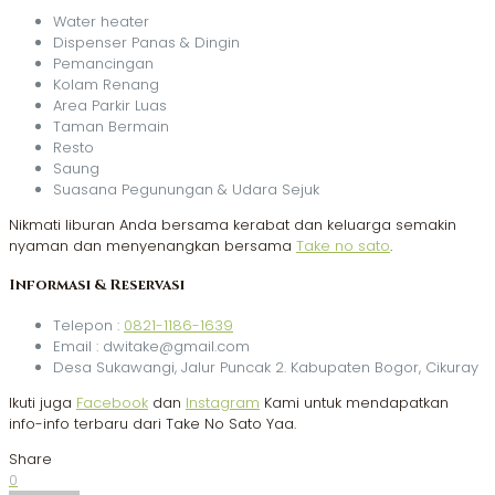
Water heater
Dispenser Panas & Dingin
Pemancingan
Kolam Renang
Area Parkir Luas
Taman Bermain
Resto
Saung
Suasana Pegunungan & Udara Sejuk
Nikmati liburan Anda bersama kerabat dan keluarga semakin
nyaman dan menyenangkan bersama
Take no sato
.
Informasi & Reservasi
Telepon :
0821-1186-1639
Email : dwitake@gmail.com
Desa Sukawangi, Jalur Puncak 2. Kabupaten Bogor, Cikuray
Ikuti juga
Facebook
dan
Instagram
Kami untuk mendapatkan
info-info terbaru dari Take No Sato Yaa.
Share
0