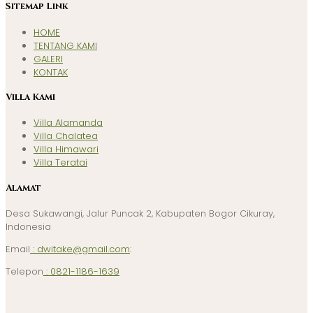
Sitemap Link
HOME
TENTANG KAMI
GALERI
KONTAK
Villa Kami
Villa Alamanda
Villa Chalatea
Villa Himawari
Villa Teratai
Alamat
Desa Sukawangi, Jalur Puncak 2, Kabupaten Bogor Cikuray,
Indonesia
Email
: dwitake@gmail.com
:
Telepon
: 0821-1186-1639