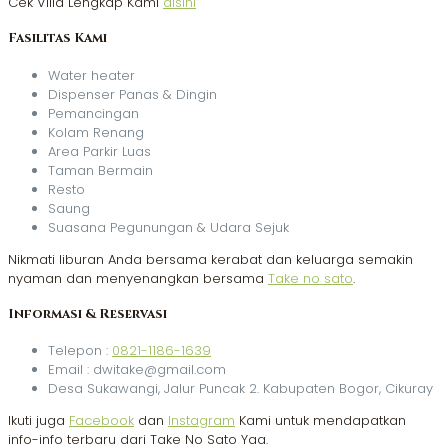
Cek Villa Lengkap Kami
disini
Fasilitas Kami
Water heater
Dispenser Panas & Dingin
Pemancingan
Kolam Renang
Area Parkir Luas
Taman Bermain
Resto
Saung
Suasana Pegunungan & Udara Sejuk
Nikmati liburan Anda bersama kerabat dan keluarga semakin
nyaman dan menyenangkan bersama
Take no sato
.
Informasi & Reservasi
Telepon :
0821-1186-1639
Email : dwitake@gmail.com
Desa Sukawangi, Jalur Puncak 2. Kabupaten Bogor, Cikuray
Ikuti juga
Facebook
dan
Instagram
Kami untuk mendapatkan
info-info terbaru dari Take No Sato Yaa.