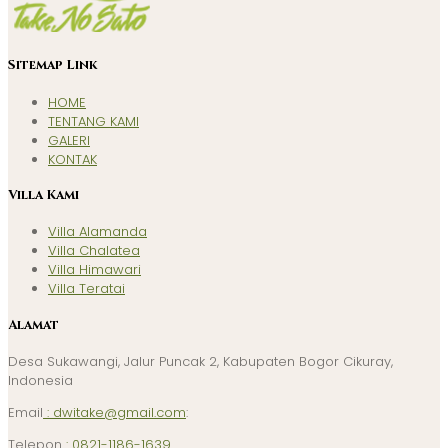
Sitemap Link
HOME
TENTANG KAMI
GALERI
KONTAK
Villa Kami
Villa Alamanda
Villa Chalatea
Villa Himawari
Villa Teratai
Alamat
Desa Sukawangi, Jalur Puncak 2, Kabupaten Bogor Cikuray,
Indonesia
Email
: dwitake@gmail.com
:
Telepon
: 0821-1186-1639