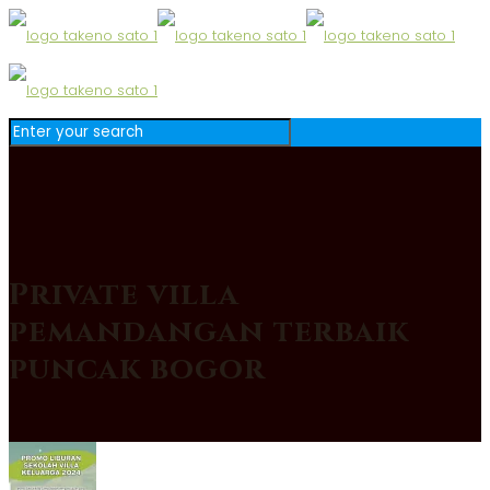
Private villa
pemandangan terbaik
puncak bogor