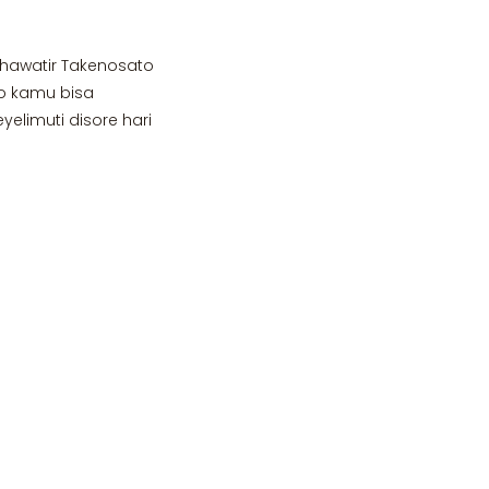
 khawatir Takenosato
to kamu bisa
limuti disore hari