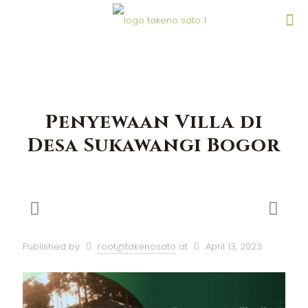
Penyewaan Villa di
Desa Sukawangi Bogor
Published by
root@takenosato
at
April 13, 2023