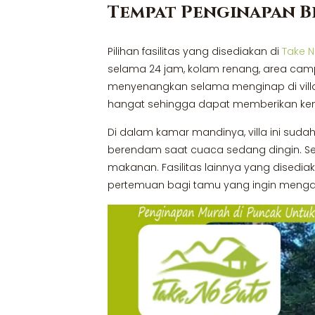
Tempat Penginapan B
Pilihan fasilitas yang disediakan di
Take N
selama 24 jam, kolam renang, area ca
menyenangkan selama menginap di villa
hangat sehingga dapat memberikan ken
Di dalam kamar mandinya, villa ini sudah
berendam saat cuaca sedang dingin. Se
makanan. Fasilitas lainnya yang disediakan
pertemuan bagi tamu yang ingin mengada