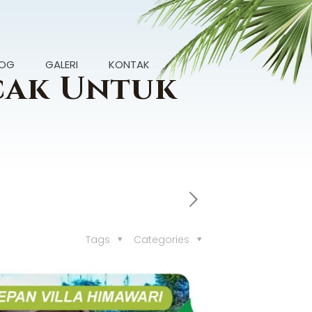
LOG
GALERI
KONTAK
cak Untuk
Tags
Categories