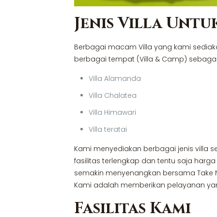
Jenis Villa Untu
Berbagai macam Villa yang kami sediaka
berbagai tempat (Villa & Camp) sebagai 
Villa Alamanda
Villa Chalatea
Villa Himawari
Villa teratai
Kami menyediakan berbagai jenis villa 
fasilitas terlengkap dan tentu saja ha
semakin menyenangkan bersama Take No 
Kami adalah memberikan pelayanan ya
Fasilitas Kami