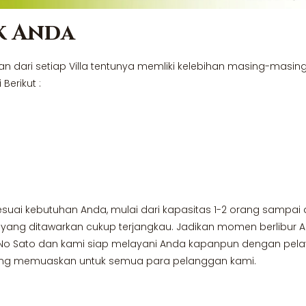
k Anda
n dari setiap Villa tentunya memliki kelebihan masing-masin
Berikut :
sesuai kebutuhan Anda, mulai dari kapasitas 1-2 orang sampa
rga yang ditawarkan cukup terjangkau. Jadikan momen berlibu
Sato dan kami siap melayani Anda kapanpun dengan pelayana
ng memuaskan untuk semua para pelanggan kami.