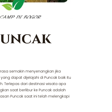
Puncak
terasa semakin menyenangkan jika
ng dapat dijelajahi di Puncak baik itu
 Terlepas dari destinasi wisata apa
angkan saat berlibur ke Puncak adalah
asan Puncak saat ini telah melengkapi