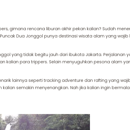
ppers, gimana rencana liburan akhir pekan kalian? Sudah menen
ah Puncak Dua Jonggol punya destinasi wisata alam yang wajib 
gol yang tidak begitu jauh dari ibukota Jakarta. Perjalanan
pekan kalian para trippers. Selain menyuguhkan pesona alam yan
ik lainnya seperti tracking adventure dan rafting yang waji
n kalian semakin menyenangkan. Nah jika kalian ingin berma