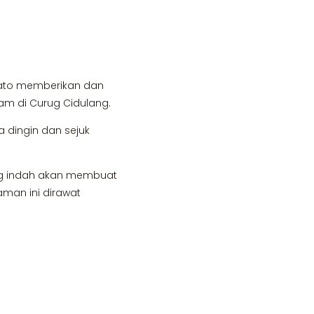
Sato memberikan dan
am di Curug Cidulang.
 dingin dan sejuk
ang indah akan membuat
aman ini dirawat