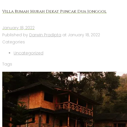
Villa Rumah Murah Dekat Puncak Dua Jonggol
January 18, 2022
Published by
Darwin Pradipta
at
January 18, 2022
Categories
Uncategorized
Tags