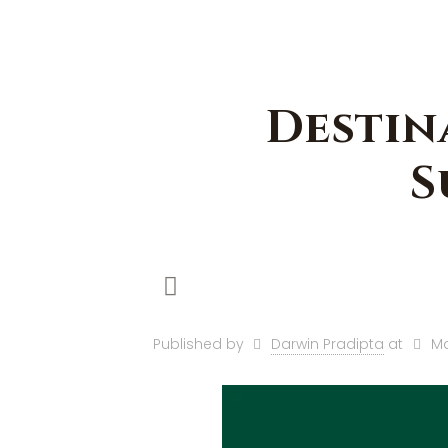
Destin
S
Published by
Darwin Pradipta
at
Ma