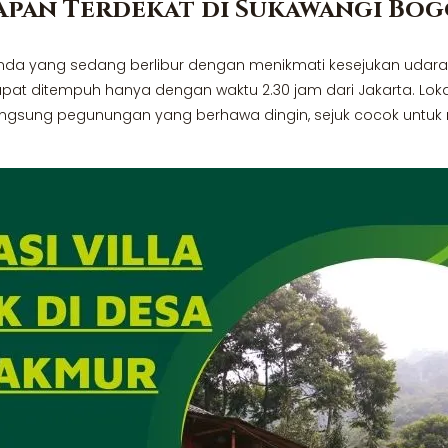
pan Terdekat di Sukawangi Bo
Anda yang sedang berlibur dengan menikmati kesejukan udara p
apat ditempuh hanya dengan waktu 2.30 jam dari Jakarta. Lokas
ung pegunungan yang berhawa dingin, sejuk cocok untuk me