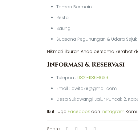
Taman Bermain
Resto
Saung
Suasana Pegunungan & Udara Sejuk
Nikmati liburan Anda bersama keraba
Informasi & Reservasi
Telepon :
0821-1186-1639
Email : dwitake@gmail.com
Desa Sukawangi, Jalur Puncak 2. Kab
Ikuti juga
Facebook
dan
Instagram
Kami 
Share