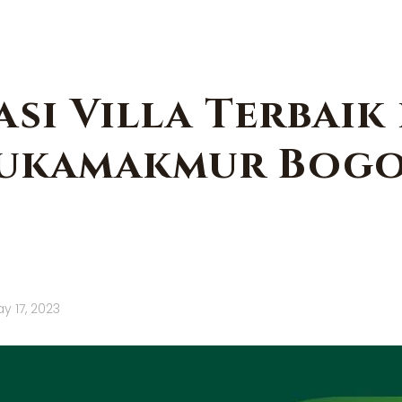
asi Villa Terbaik 
ukamakmur Bog
y 17, 2023