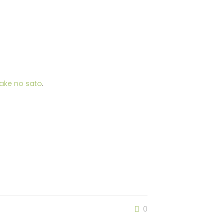
ake no sato
.
0