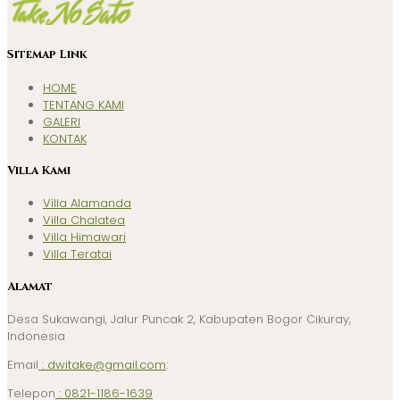
Sitemap Link
HOME
TENTANG KAMI
GALERI
KONTAK
Villa Kami
Villa Alamanda
Villa Chalatea
Villa Himawari
Villa Teratai
Alamat
Desa Sukawangi, Jalur Puncak 2, Kabupaten Bogor Cikuray,
Indonesia
Email
: dwitake@gmail.com
:
Telepon
: 0821-1186-1639