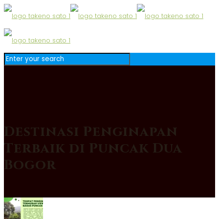
Destinasi Penginapan
Terbaik di Puncak Dua
Bogor